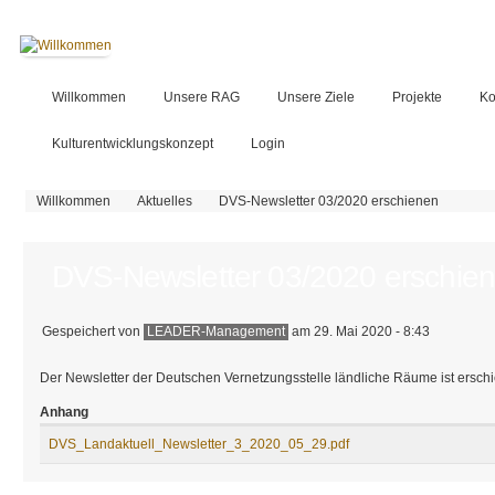
Willkommen
Unsere RAG
Unsere Ziele
Projekte
Ko
Kulturentwicklungskonzept
Login
Sie sind hier
Willkommen
Aktuelles
DVS-Newsletter 03/2020 erschienen
DVS-Newsletter 03/2020 erschie
Gespeichert von
LEADER-Management
am 29. Mai 2020 - 8:43
Der Newsletter der Deutschen Vernetzungsstelle ländliche Räume ist ersch
Anhang
DVS_Landaktuell_Newsletter_3_2020_05_29.pdf