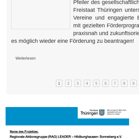
Pfeiler des gesellschaftl
Freistaat Thüringen unterst
Vereine und engagierte 
mit gezielten Förderprog
praxisnah und zukunftsorie
es möglich wieder eine Förderung zu beantragen!
Weiterlesen
über Förderung des Ehrenamts in Thüringen!
Seiten
1
2
3
4
5
6
7
8
9