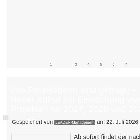
2
1
3
4
5
6
7
Ihre Projektideen sind gefragt! –
Neuer Aufruf zur Einreichung vo
Projekten für 2027, 2028 und 2
Gespeichert von
am 22. Juli 2026 
LEADER-Management
Ab sofort findet der näc