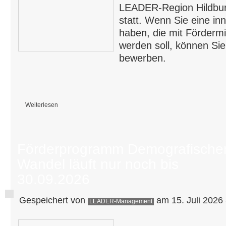
LEADER-Region Hildbu
statt. Wenn Sie eine in
haben, die mit Fördermit
werden soll, können Sie
bewerben.
Weiterlesen
über Ihre Projektideen sind gefragt! – Neuer Aufruf zur Einreichung von
Förderprogramm Demografische
Wandel läuft nur noch bis
30.09.2026
Gespeichert von
am 15. Juli 2026 
LEADER-Management