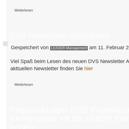
Weiterlesen
über Landwirtschaft trifft Tourismus
DVS Newsletter erschienen
Gespeichert von
am 11. Februar 2
LEADER-Management
Viel Spaß beim Lesen des neuen DVS Newsletter 
akttuellen Newsletter finden Sie
hier
Weiterlesen
über DVS Newsletter erschienen
Regionalbudget 2025 Projektaufr
Kleinprojekte mit bis zu 80% för
lassen