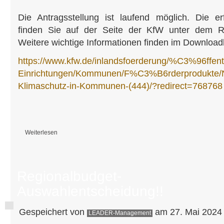
Die Antragsstellung ist laufend möglich. Die e
finden Sie auf der Seite der KfW unter dem Reit
Weitere wichtige Informationen finden im Downloadb
https://www.kfw.de/inlandsfoerderung/%C3%96ffent
Einrichtungen/Kommunen/F%C3%B6rderprodukte/
Klimaschutz-in-Kommunen-(444)/?redirect=768768
Weiterlesen
über Natürlicher Klimaschutz in Kommunen - KfW fördert Städte, Gemei
Regionalbudget-
Auswahlentscheidung!!
Gespeichert von
am 27. Mai 2024 
LEADER-Management