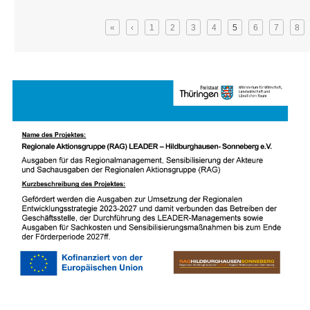
Seiten
«
‹
1
2
3
4
5
6
7
8