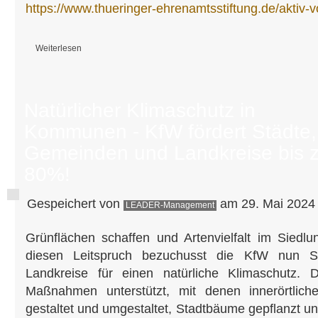
https://www.thueringer-ehrenamtsstiftung.de/aktiv-v
Weiterlesen
über "Aktiv vor Ort" - Thüringer Ehrenamtsstiftung fördert Projekte mit bi
Natürlicher Klimaschutz in
Kommunen - KfW fördert Städte,
Gemeinden und Landkreise bis 
80%!
Gespeichert von
am 29. Mai 2024 
LEADER-Management
Grünflächen schaffen und Artenvielfalt im Siedlu
diesen Leitspruch bezuchusst die KfW nun S
Landkreise für einen natürliche Klimaschutz. D
Maßnahmen unterstützt, mit denen innerörtlich
gestaltet und umgestaltet, Stadtbäume gepflanzt 