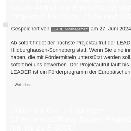
Neuer Aufruf zur Einreichung vo
Projekten für 2025, 2026 und 2
Gespeichert von
am 27. Juni 2024
LEADER-Management
Ab sofort findet der nächste Projektaufruf der LE
Hildburghausen-Sonneberg statt. Wenn Sie eine inn
haben, die mit Fördermitteln unterstützt werden sol
sofort bei uns bewerben. Der Projektaufruf läuft bi
LEADER ist ein Förderprogramm der Europäischen
Weiterlesen
über Ihre Projektideen sind gefragt! – Neuer Aufruf zur Einreichung von
"Aktiv vor Ort" - Thüringer
Ehrenamtsstiftung fördert Projek
mit bis zu 5.000€!