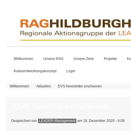
Willkommen
Unsere RAG
Unsere Ziele
Projekte
Ko
Kulturentwicklungskonzept
Login
Sie sind hier
Willkommen
Aktuelles
DVS Newsletter erschienen
DVS Newsletter erschienen
Gespeichert von
LEADER-Management
am 18. Dezember 2020 - 9:08