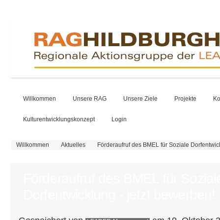
Willkommen
Unsere RAG
Unsere Ziele
Projekte
Ko
Kulturentwicklungskonzept
Login
Sie sind hier
Willkommen
Aktuelles
Förderaufruf des BMEL für Soziale Dorfentwick
Förderaufruf des BMEL für Sozial
Dorfentwicklung - jetzt bewerben!