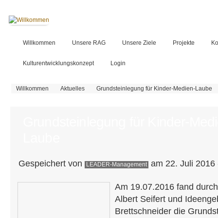
Willkommen
Unsere RAG
Unsere Ziele
Projekte
Ko
Kulturentwicklungskonzept
Login
Sie sind hier
Willkommen
Aktuelles
Grundsteinlegung für Kinder-Medien-Laube
Grundsteinlegung für Kinder-Medi
Laube
Gespeichert von
am 22. Juli 2016 
LEADER-Management
Am 19.07.2016 fand durch
Albert Seifert und Ideenge
Brettschneider die Grundst