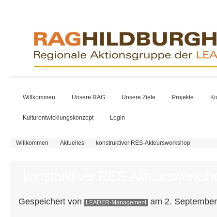
Willkommen
Unsere RAG
Unsere Ziele
Projekte
Ko
Kulturentwicklungskonzept
Login
Sie sind hier
Willkommen
Aktuelles
konstruktiver RES-Akteursworkshop
konstruktiver RES-Akteursworksh
Gespeichert von
am 2. September 
LEADER-Management