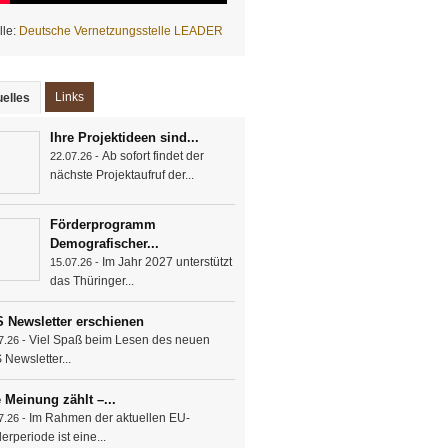
lle:
Deutsche Vernetzungsstelle LEADER
Links
elles
(aktiver Reiter)
Ihre Projektideen sind...
Ab sofort findet der
22.07.26 -
nächste Projektaufruf der...
Förderprogramm
Demografischer...
Im Jahr 2027 unterstützt
15.07.26 -
das Thüringer...
 Newsletter erschienen
Viel Spaß beim Lesen des neuen
7.26 -
Newsletter...
e Meinung zählt –...
Im Rahmen der aktuellen EU-
7.26 -
erperiode ist eine...