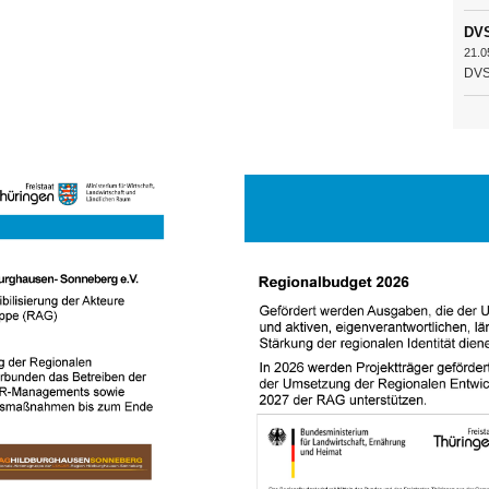
DVS
21.0
DVS 