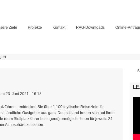
sere Ziele
Projekte
Kontakt
RAG-Downloads
Online-Antrag
gen
Su
LE
am 23. Juni 2021 - 16:18
zführer – entdecken Sie über 1.100 idyllische Reiseziele für
Ländliche Gastgeber aus ganz Deutschland freuen sich auf Ihren
(dem Stellplatzführer beiliegend) ermöglicht Ihnen für jeweils 24
aher Atmosphäre zu stehen.