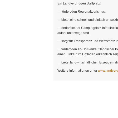
Ein Landvergnügen Stellplatz:
… fördert den Regionaltourismus.
… bietet eine schnell und einfach umsetz
… bedarf keiner Campingplatz-Infrastrukt
autark unterwegs sind.
… sorgt für Transparenz und Wertschätzun
… fördert den Ab-Hof-Verkauf ländlicher Be
einen Einkauf im Hofladen erkenntlich zei
… bietet landwirtschaftlichen Erzeugern 
Weitere Informationen unter
www.landver