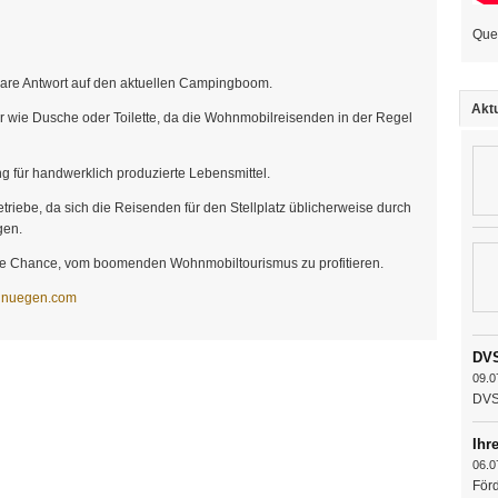
Que
bare Antwort auf den aktuellen Campingboom.
Aktu
ur wie Dusche oder Toilette, da die Wohnmobilreisenden in der Regel
g für handwerklich produzierte Lebensmittel.
triebe, da sich die Reisenden für den Stellplatz üblicherweise durch
gen.
die Chance, vom boomenden Wohnmobiltourismus zu profitieren.
gnuegen.com
DVS
09.0
DVS 
Ihr
06.0
Förd