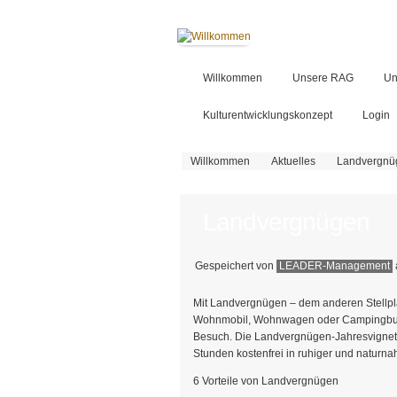
Willkommen
Unsere RAG
Un
Kulturentwicklungskonzept
Login
Sie sind hier
Willkommen
Aktuelles
Landvergnü
Landvergnügen
Gespeichert von
LEADER-Management
Mit Landvergnügen – dem anderen Stellplat
Wohnmobil, Wohnwagen oder Campingbus! 
Besuch. Die Landvergnügen-Jahresvignette 
Stunden kostenfrei in ruhiger und naturn
6 Vorteile von Landvergnügen