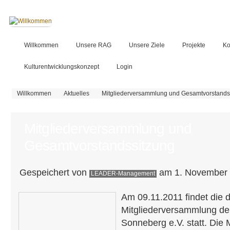
Willkommen
Unsere RAG
Unsere Ziele
Projekte
Ko
Kulturentwicklungskonzept
Login
Sie sind hier
Willkommen
Aktuelles
Mitgliederversammlung und Gesamtvorstands
Mitgliederversammlung und
Gesamtvorstandssitzung
Gespeichert von
am 1. November 
LEADER-Management
Am 09.11.2011 findet die d
Mitgliederversammlung d
Sonneberg e.V. statt. Die M