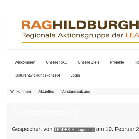
Willkommen
Unsere RAG
Unsere Ziele
Projekte
Ko
Kulturentwicklungskonzept
Login
Sie sind hier
Willkommen
Aktuelles
Vorstandssitzung
Vorstandssitzung
Gespeichert von
am 10. Februar 2
LEADER-Management