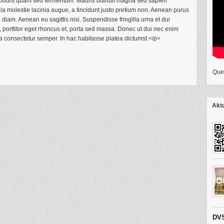
tincidunt quam sed fermentum. Mauris blandit magna sed sapien
lla molestie lacinia augue, a tincidunt justo pretium non. Aenean purus
diam. Aenean eu sagittis nisi. Suspendisse fringilla urna et dui
us, porttitor eget rhoncus et, porta sed massa. Donec ut dui nec enim
a consectetur semper. In hac habitasse platea dictumst.</p>
Que
Aktu
DVS