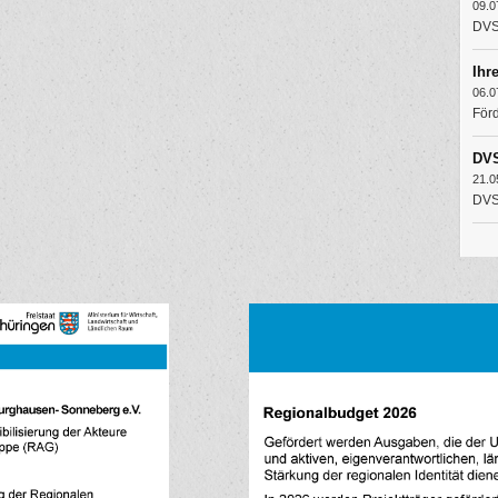
09.0
DVS 
Ihr
06.0
Förd
DVS
21.0
DVS 