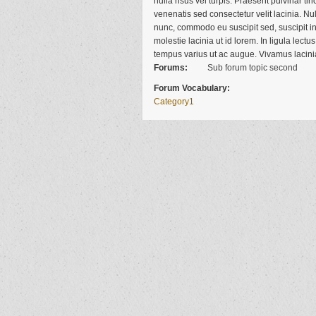
nulla risus vel turpis. Praesent pulvinar 
venenatis sed consectetur velit lacinia. Nu
nunc, commodo eu suscipit sed, suscipit in 
molestie lacinia ut id lorem. In ligula lect
tempus varius ut ac augue. Vivamus lacini
Forums:
Sub forum topic second
Forum Vocabulary:
Category1