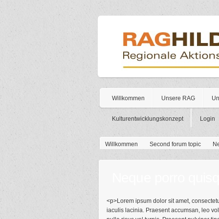
Willkommen
Unsere RAG
Un
Kulturentwicklungskonzept
Login
Sie sind hier
Willkommen
Second forum topic
Ne
Neque porro quis
<p>Lorem ipsum dolor sit amet, consectetur
iaculis lacinia. Praesent accumsan, leo vol