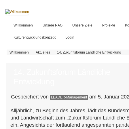
Willkommen
Unsere RAG
Unsere Ziele
Projekte
Ko
Kulturentwicklungskonzept
Login
Sie sind hier
Willkommen
Aktuelles
14. Zukunftsforum Ländliche Entwicklung
14. Zukunftsforum Ländliche
Entwicklung
Gespeichert von
am 5. Januar 202
LEADER-Management
Alljährlich, zu Beginn des Jahres, lädt das Bundes
und Landwirtschaft zum „Zukunftsforum Ländliche E
ein. Angesichts der fortlaufend angespannten pand