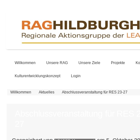
Willkommen
Unsere RAG
Unsere Ziele
Projekte
Ko
Kulturentwicklungskonzept
Login
Sie sind hier
Willkommen
Aktuelles
Abschlussveranstaltung für RES 23-27
Abschlussveranstaltung für RES 
27