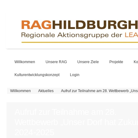
Willkommen
Unsere RAG
Unsere Ziele
Projekte
Ko
Kulturentwicklungskonzept
Login
Sie sind hier
Willkommen
Aktuelles
Aufruf zur Teilnahme am 28. Wettbewerb „Uns
Aufruf zur Teilnahme am 28.
Wettbewerb „Unser Dorf hat Zukun
2024-2025