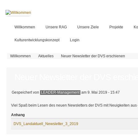
Willkommen
Unsere RAG
Unsere Ziele
Projekte
Ko
Kulturentwicklungskonzept
Login
Sie sind hier
Willkommen
Aktuelles
Neuer Newsletter der DVS erschienen
Neuer Newsletter der DVS erschi
Gespeichert von
LEADER-Management
am 9. Mai 2019 - 15:47
Viel Spaß beim Lesen des neuen Newsletters der DVS mit Neuigkeiten aus
Anhang
DVS_Landaktuell_Newsletter_3_2019