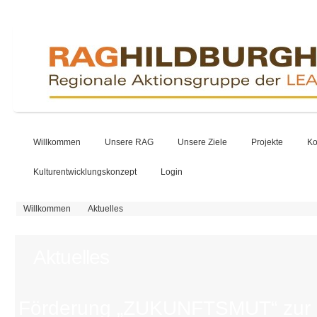
Willkommen
Unsere RAG
Unsere Ziele
Projekte
Ko
Kulturentwicklungskonzept
Login
Sie sind hier
Willkommen
Aktuelles
Aktuelles
Förderung „ZUKUNFTSMUT“ zur