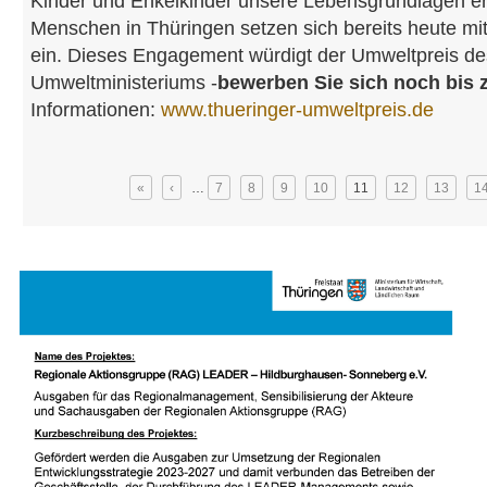
Kinder und Enkelkinder unsere Lebensgrundlagen erh
Menschen in Thüringen setzen sich bereits heute mit 
ein. Dieses Engagement würdigt der Umweltpreis de
Umweltministeriums -
bewerben Sie sich noch bis 
Informationen:
www.thueringer-umweltpreis.de
Seiten
«
‹
…
7
8
9
10
11
12
13
1