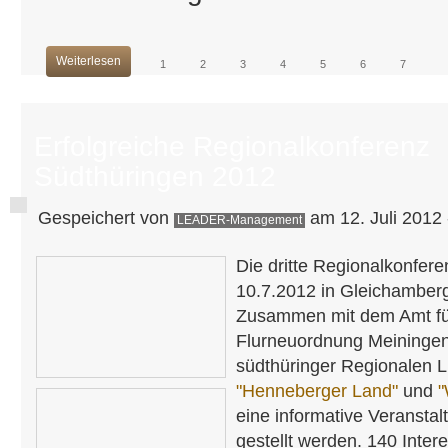
Weiterlesen
1
2
3
4
5
6
7
Erfolgreiche Regionalkonferenz
Südthüringen 2012
Gespeichert von
am 12. Juli 2012 
LEADER-Management
Die dritte Regionalkonfer
10.7.2012 in Gleichamberg 
Zusammen mit dem Amt fü
Flurneuordnung Meiningen
südthüringer Regionalen
"Henneberger Land"
und
"
eine informative Veranstal
gestellt werden. 140 Intere