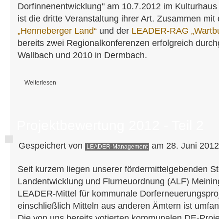
Dorfinnenentwicklung" am 10.7.2012 im Kulturhaus 
ist die dritte Veranstaltung ihrer Art. Zusammen mit
„Henneberger Land“
und der
LEADER-RAG „Wartbu
bereits zwei Regionalkonferenzen erfolgreich durch
Wallbach und 2010 in Dermbach.
Weiterlesen
über Regionalkonferenz Südthüringen 2012
Projektbewertung 2012 - Teil 2
Gespeichert von
am 28. Juni 2012
LEADER-Management
Seit kurzem liegen unserer fördermittelgebenden St
Landentwicklung und Flurneuordnung (ALF) Meining
LEADER-Mittel für kommunale Dorferneuerungsproj
einschließlich Mitteln aus anderen Ämtern ist umfan
Die von uns bereits votierten kommunalen DE-Proje