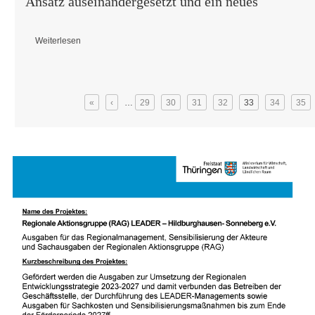
Ansatz auseinandergesetzt und ein neues
Weiterlesen
über Berliner Erklärung der Bundesarbeitsgemeinschaft der LEADER-
Seiten
«
‹
…
29
30
31
32
33
34
35