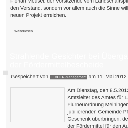
Florian Meusel, der Vorsitzende vom Landschaftspf
den Verstand, sondern vor allem auch die Sinne wi
neuen Projekt erreichen.
Weiterlesen
über Bauern und Models vor der Kamera - der Naturpark Thüringer Wal
Strahlende Gesichter bei Überg
der Fördermittelbescheide
Gespeichert von
am 11. Mai 2012 
LEADER-Management
Am Dienstag, den 8.5.201
Amtsleiter des Amtes für 
Flurneuordnung Meiningen
jubilierenden Gemeinde Pfe
Geschenk überbringen: d
der Fördermittel für den A